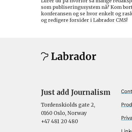
Lurer du på hvorfor så mange redaks
som publiseringssystem nå? Kom bor
konferansen og se hvor enkelt og raskt
og redigere forsider i Labrador CMS!
Just add Journalism
Cont
Pro
Tordenskiolds gate 2,
0160 Oslo, Norway
Priv
+47 481 20 480
Link