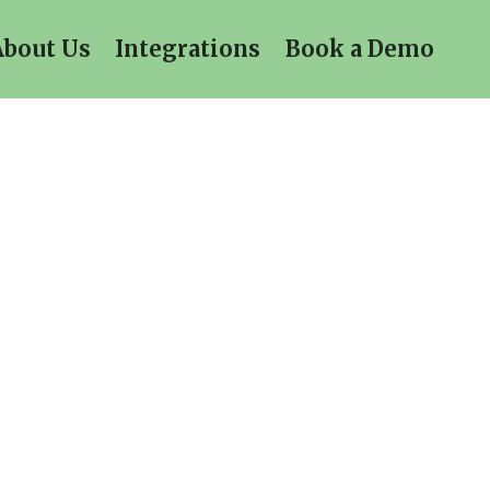
About Us
Integrations
Book a Demo