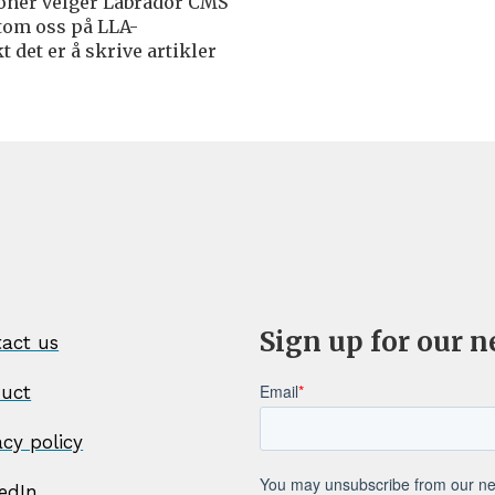
joner velger Labrador CMS
tom oss på LLA-
 det er å skrive artikler
Sign up for our n
act us
duct
acy policy
edIn