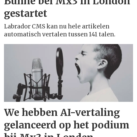
Bühne bei Mx3 in London
Kroatisch - hrvatski
gestartet
Tsjechisch - čeština
Labrador CMS kan nu hele artikelen
automatisch vertalen tussen 141 talen.
Deens - dansk
Nederlands - Nederlands
Nederlands - België
Engels (Australië)
Engels (Canada)
We hebben AI-vertaling
Engels (India)
gelanceerd op het podium
Engels (Nieuw-Zeeland)