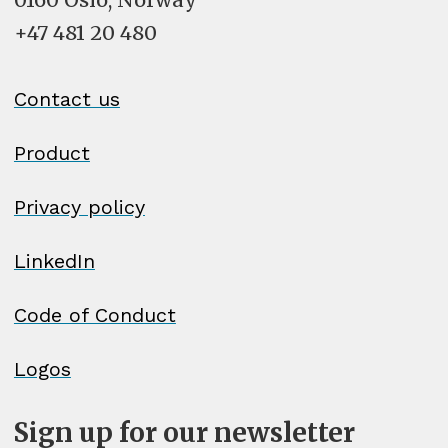
Frans (Canada) - français (Canada)
+47 481 20 480
Frans (Frankrijk) - français (France)
Contact us
Frans (Zwitserland) - français
Product
(Suisse)
Privacy policy
Galicisch - galego
LinkedIn
Georgisch - ქართული
Code of Conduct
Duits (Oostenrijk) - Deutsch
(Österreich)
Logos
Duits (Duitsland) - Deutsch
Sign up for our newsletter
(Deutschland)