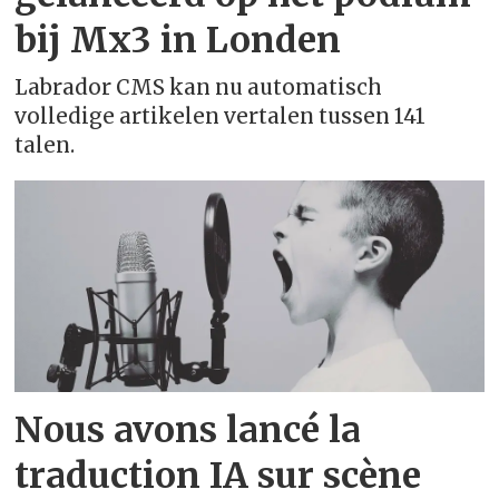
Armeens - հայերեն
bij Mx3 in Londen
Asturisch - asturianu
Labrador CMS kan nu automatisch
volledige artikelen vertalen tussen 141
Azerbeidzjaans - azərbaycan dili
talen.
Baskisch - euskara
Wit-Russisch - беларуская
Bengaals - বাংলা
Bosnisch - bosanski
Bretons - brezhoneg
Nous avons lancé la
traduction IA sur scène
Bulgaars - български