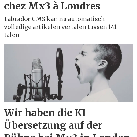
chez Mx3 à Londres
Catalaans - català
Labrador CMS kan nu automatisch
Centraal-Koerdisch - کوردی (دەستنوسی
volledige artikelen vertalen tussen 141
talen.
عەرەبی)
Chinees - 中文
Chinees (Hongkong) - 中文（香港）
Chinees (Vereenvoudigd) - 中文（简
体）
Chinees (Traditioneel) - 中文（繁體）
Wir haben die KI-
Übersetzung auf der
Corsicaans