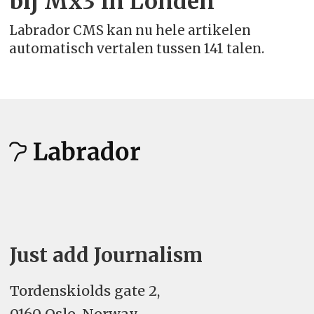
bij Mx3 in Londen
Labrador CMS kan nu hele artikelen
Engels (Zuid-Afrika)
automatisch vertalen tussen 141 talen.
Engels (Verenigd Koninkrijk)
Engels (Verenigde Staten)
Esperanto - esperanto
Ests - eesti
Faeröers - føroyskt
Just add Journalism
Filipijns
Tordenskiolds gate 2,
Fins - suomi
0160 Oslo, Norway